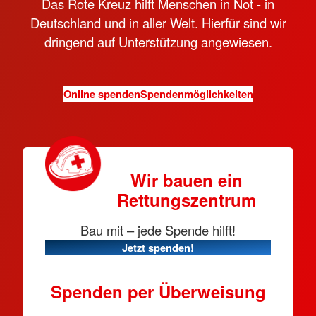
Das Rote Kreuz hilft Menschen in Not - in
Deutschland und in aller Welt. Hierfür sind wir
dringend auf Unterstützung angewiesen.
Online spenden
Spendenmöglichkeiten
Wir bauen ein
Rettungszentrum
Bau mit – jede Spende hilft!
Jetzt spenden!
Spenden per Überweisung