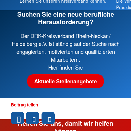
Lernen Sie unseren Kreisverband kennen.
Die Ver
Präsid
Suchen Sie eine neue berufliche
Herausforderung?
Der DRK-Kreisverband Rhein-Neckar /
Heidelberg e.V. ist ständig auf der Suche nach
engagierten, motivierten und qualifizierten
Mitarbeitern.
Hier finden Sie
Aktuelle Stellenangebote
Beitrag teilen
Helfen Sie uns, damit wir helfen
können