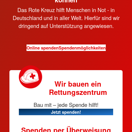
Das Rote Kreuz hilft Menschen in Not - in
Deutschland und in aller Welt. Hierfür sind wir
dringend auf Unterstützung angewiesen.
Online spenden
Spendenmöglichkeiten
Wir bauen ein
Rettungszentrum
Bau mit – jede Spende hilft!
Jetzt spenden!
Spenden per Überweisung