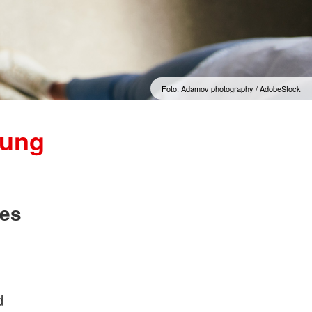
Foto: Adamov photography / AdobeStock
rung
des
d