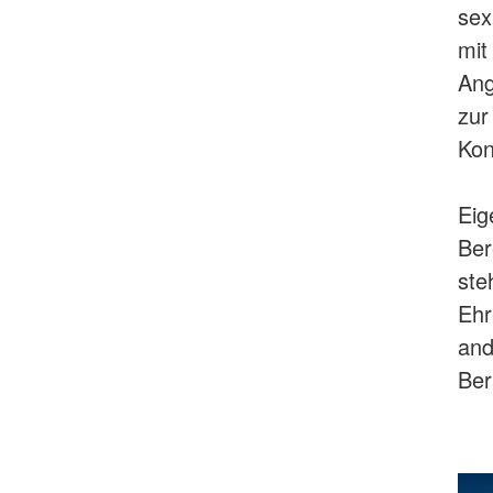
sex
mit
Ang
zur
Kon
Eig
Ber
ste
Ehr
and
Ber