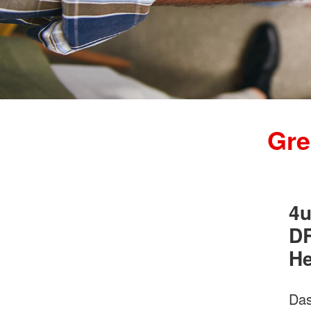
Gre
4u
DR
He
Das