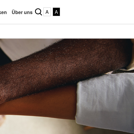
A
A
ken
Über uns