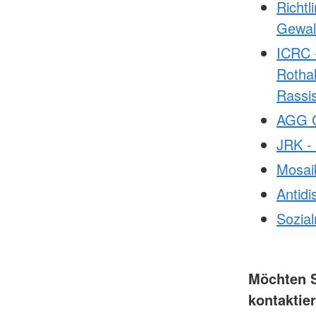
Richtl
Gewal
ICRC -
Rotha
Rassi
AGG G
JRK -
Mosaik
Antidi
Sozial
Möchten S
kontaktie