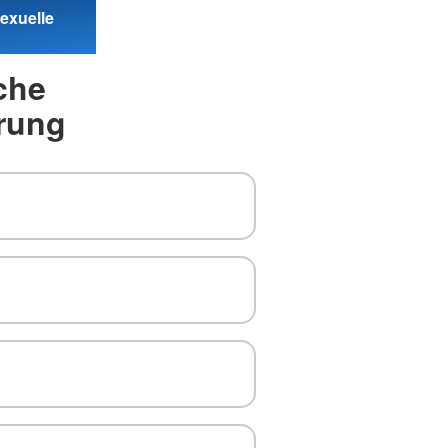
exuelle
che
rung