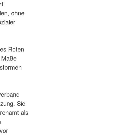
rt
den, ohne
zialer
des Roten
n Maße
ngsformen
sverband
tzung. Sie
hrenamt als
n
vor