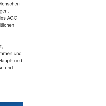
 Menschen
ngen,
 des AGG
tlichen
t,
sammen und
 Haupt- und
se und