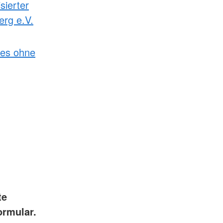
sierter
erg e.V.
des ohne
te
ormular.