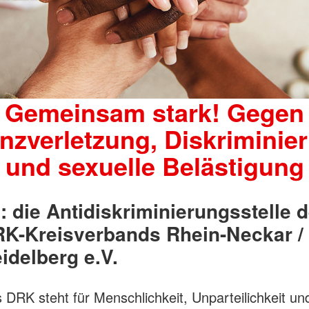
Gemeinsam stark! Gegen
nzverletzung, Diskriminie
und sexuelle Belästigung
: die Antidiskriminierungsstelle 
K-Kreisverbands Rhein-Neckar /
idelberg e.V.
 DRK steht für Menschlichkeit, Unparteilichkeit un