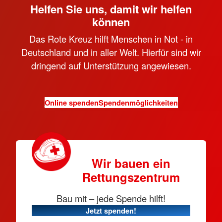
Helfen Sie uns, damit wir helfen
können
Das Rote Kreuz hilft Menschen in Not - in
Deutschland und in aller Welt. Hierfür sind wir
dringend auf Unterstützung angewiesen.
Online spenden
Spendenmöglichkeiten
Wir bauen ein
Rettungszentrum
Bau mit – jede Spende hilft!
Jetzt spenden!