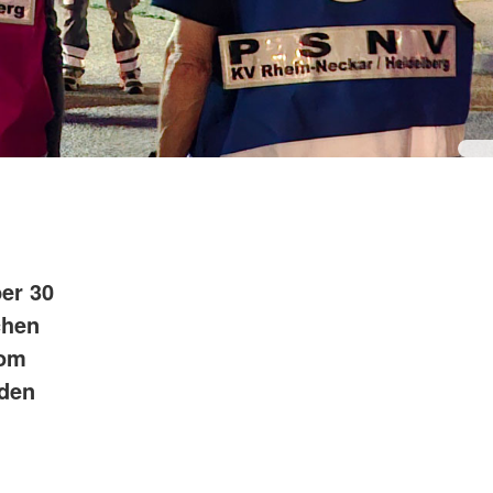
ber 30
chen
vom
nden