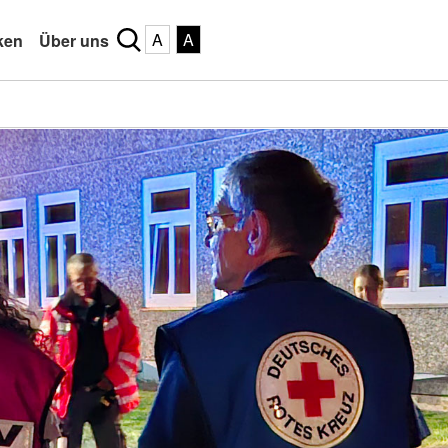
A
A
ken
Über uns