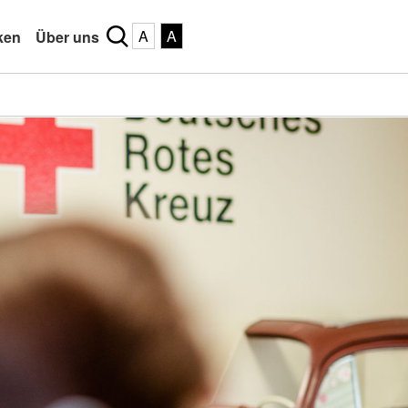
A
A
ken
Über uns