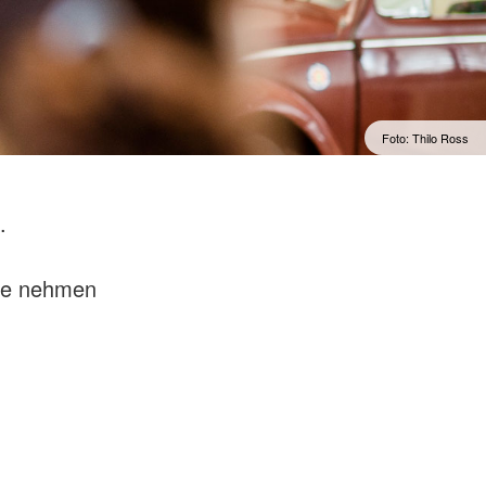
Foto: Thilo Ross
.
te nehmen