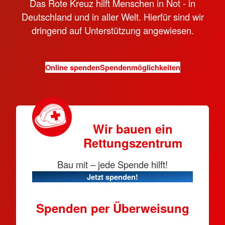
Das Rote Kreuz hilft Menschen in Not - in
Deutschland und in aller Welt. Hierfür sind wir
dringend auf Unterstützung angewiesen.
Online spenden
Spendenmöglichkeiten
Wir bauen ein
Rettungszentrum
Bau mit – jede Spende hilft!
Jetzt spenden!
Spenden per Überweisung