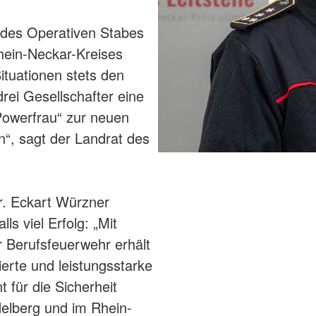
d des Operativen Stabes
hein-Neckar-Kreises
ituationen stets den
drei Gesellschafter eine
„Powerfrau“ zur neuen
n“, sagt der Landrat des
r. Eckart Würzner
ls viel Erfolg: „Mit
 Berufsfeuerwehr erhält
vierte und leistungsstarke
t für die Sicherheit
delberg und im Rhein-