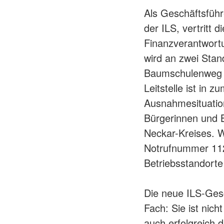
Als Geschäftsführe
der ILS, vertritt d
Finanzverantwortu
wird an zwei Stan
Baumschulenweg in
Leitstelle ist in 
Ausnahmesituatio
Bürgerinnen und B
Neckar-Kreises. We
Notrufnummer 112 
Betriebsstandort
Die neue ILS-Ges
Fach: Sie ist nich
auch erfolgreich