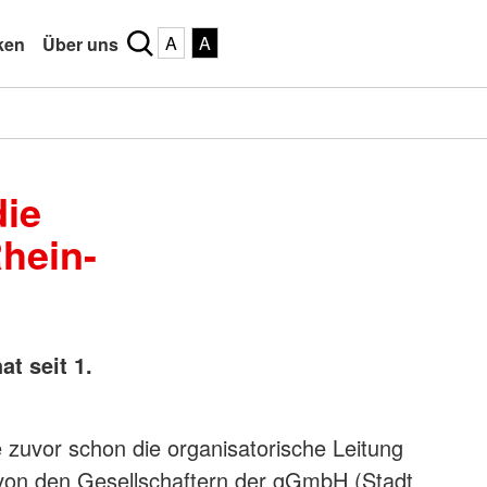
A
A
ken
Über uns
die
hein-
at seit 1.
e zuvor schon die organisatorische Leitung
 von den Gesellschaftern der gGmbH (Stadt