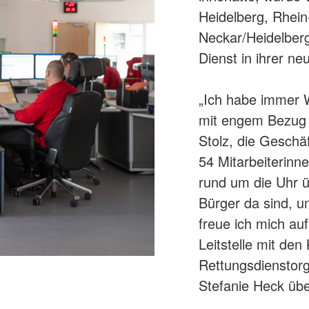
Heidelberg, Rhei
Neckar/Heidelberg
Dienst in ihrer ne
„Ich habe immer W
mit engem Bezug 
Stolz, die Geschä
54 Mitarbeiterinn
rund um die Uhr ü
Bürger da sind, u
freue ich mich au
Leitstelle mit de
Rettungsdienstor
Stefanie Heck übe