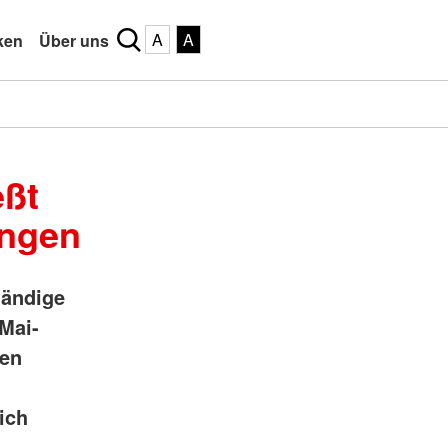
A
A
ken
Über uns
eßt
ungen
tändige
Mai-
den
ich