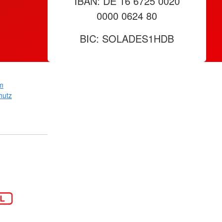
IBAN: DE 16 6725 0020
0000 0624 80
BIC: SOLADES1HDB
m
hutz