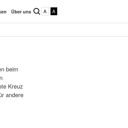
A
A
ken
Über uns
gen beim
n
ote Kreuz
Für andere