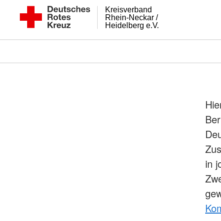
Kreisverband
Rhein-Neckar /
Heidelberg e.V.
Hie
Ber
Deu
Zus
in 
Zwe
gew
Kom